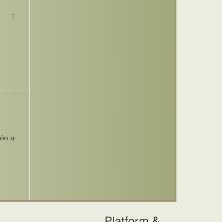
7
ión o