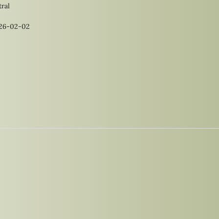
ral
26-02-02