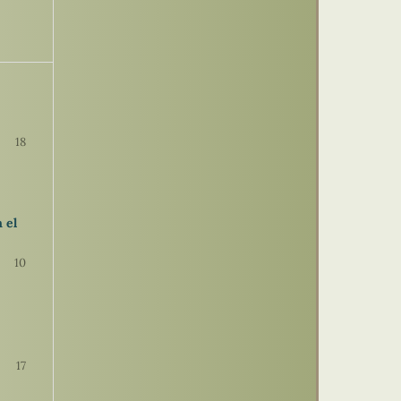
18
 el
10
17