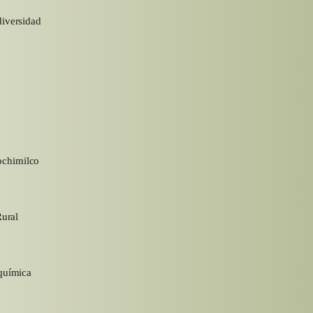
diversidad
chimilco
Rural
química