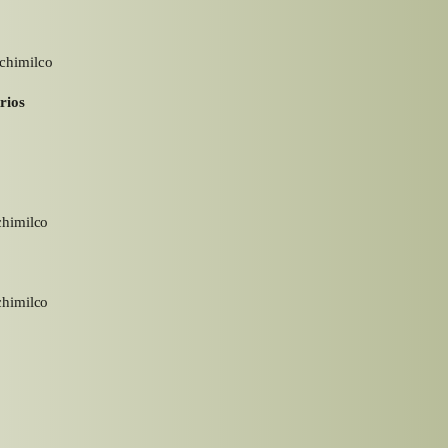
chimilco
rios
himilco
himilco