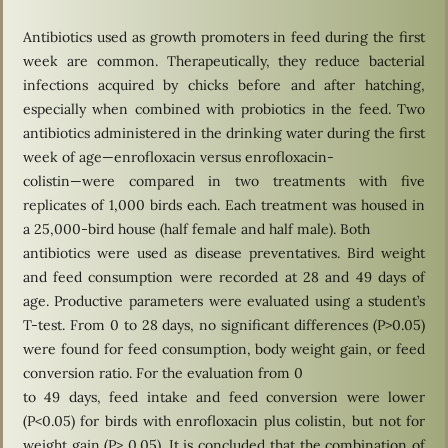
Antibiotics used as growth promoters in feed during the first
week are common. Therapeutically, they reduce bacterial
infections acquired by chicks before and after hatching,
especially when combined with probiotics in the feed. Two
antibiotics administered in the drinking water during the first
week of age—enrofloxacin versus enrofloxacin-
colistin—were compared in two treatments with five
replicates of 1,000 birds each. Each treatment was housed in
a 25,000-bird house (half female and half male). Both
antibiotics were used as disease preventatives. Bird weight
and feed consumption were recorded at 28 and 49 days of
age. Productive parameters were evaluated using a student’s
T-test. From 0 to 28 days, no significant differences (P>0.05)
were found for feed consumption, body weight gain, or feed
conversion ratio. For the evaluation from 0
to 49 days, feed intake and feed conversion were lower
(P<0.05) for birds with enrofloxacin plus colistin, but not for
weight gain (P> 0.05). It is concluded that the combination of