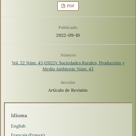
PDF
Publicado
2022-09-10
Número
Vol. 22 Núm. 43 (2022): Sociedades Rurales, Producción y
Medio Ambiente Núm. 43
Sección
Artículo de Revisión
Idioma
English
Français (France)