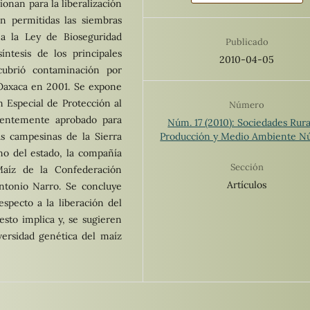
onan para la liberalización
án permitidas las siembras
 a la Ley de Bioseguridad
Publicado
ntesis de los principales
2010-04-05
ubrió contaminación por
Oaxaca en 2001. Se expone
 Especial de Protección al
Número
ientemente aprobado para
Núm. 17 (2010): Sociedades Rura
Producción y Medio Ambiente Nú
as campesinas de la Sierra
no del estado, la compañía
Sección
Maíz de la Confederación
Artículos
ntonio Narro. Se concluye
especto a la liberación del
esto implica y, se sugieren
versidad genética del maíz