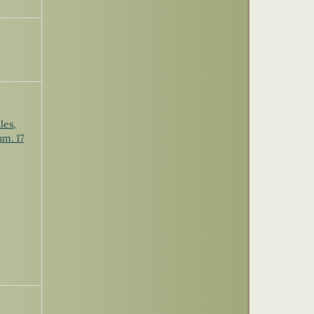
les,
m. 17