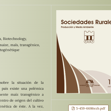
ía, Biotechnology,
maize, maïs, transgénico,
hytogénétique
sobre la situación de la
 país existe una polémica
mente maíz transgénico a
entro de origen del cultivo
enética de éste. A la vez,
5-459-6686ezb.pdf